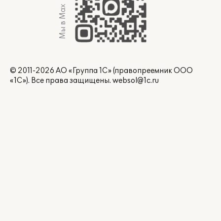
Мы в Max
© 2011-2026 АО «Группа 1С» (правопреемник ООО
«1С»). Все права защищены.
websol@1c.ru