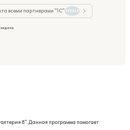
та всеми партнерами "1С"
575825
 задача
галтерия 8". Данная программа помогает