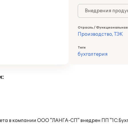
Внедрения продук
Отрасль / Функциональная
Производство, ТЭК
Теги
бухгалтерия
и:
чета в компании ООО "ЛАНГА-СП" внедрен ПП "1С:Бух