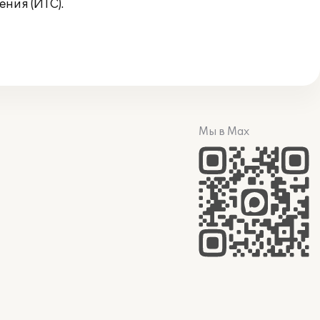
ния (ИТС).
Мы в Max