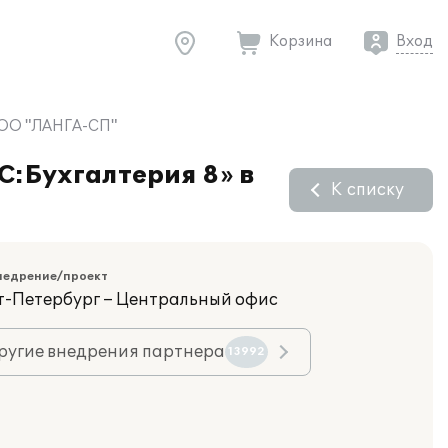
Корзина
Вход
 ООО "ЛАНГА-СП"
C:Бухгалтерия 8» в
К списку
недрение/проект
кт-Петербург – Центральный офис
ругие внедрения партнера
13992