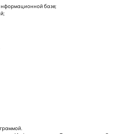
 информационной базе;
й;
;
ограммой.