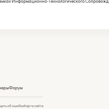
рамках Информационно-Технологического Сопровожде
неры
Форум
ить об ошибке
Карта сайта