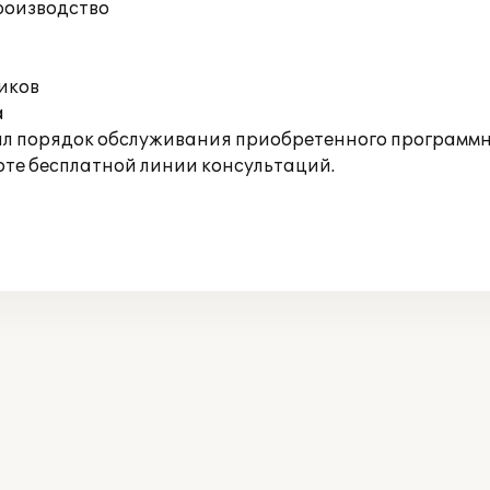
производство
иков
а
л порядок обслуживания приобретенного программн
оте бесплатной линии консультаций.