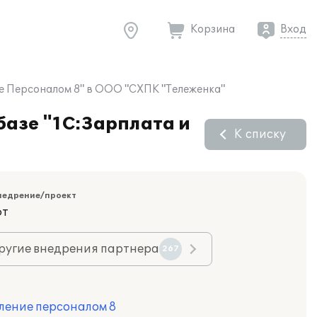
Корзина
Вход
ие Персоналом 8" в ООО "СХПК "Тележенка"
базе "1С:Зарплата и
К списку
недрение/проект
фт
ругие внедрения партнера
267
ление персоналом 8