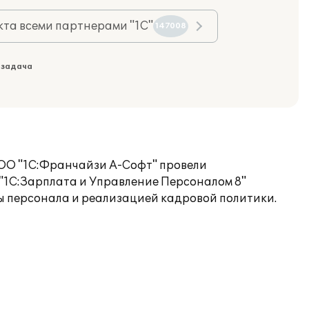
та всеми партнерами "1С"
147008
 задача
ООО "1С:Франчайзи А-Софт" провели
"1С:Зарплата и Управление Персоналом 8"
ы персонала и реализацией кадровой политики.