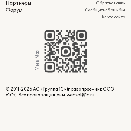
Партнеры
Обратная связь
Форум
Сообщить об ошибке
Карта сайта
Мы в Max
© 2011-2026 АО «Группа 1С» (правопреемник ООО
«1С»). Все права защищены.
websol@1c.ru