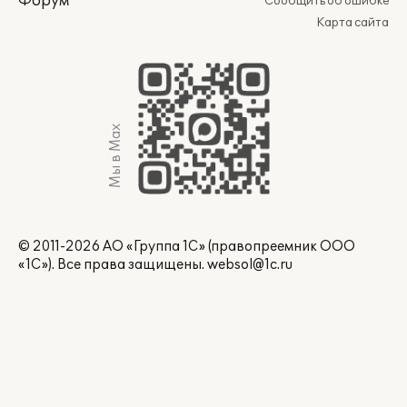
Форум
Сообщить об ошибке
Карта сайта
Мы в Max
© 2011-2026 АО «Группа 1С» (правопреемник ООО
«1С»). Все права защищены.
websol@1c.ru