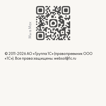
Мы в Max
© 2011-2026 АО «Группа 1С» (правопреемник ООО
«1С»). Все права защищены.
websol@1c.ru