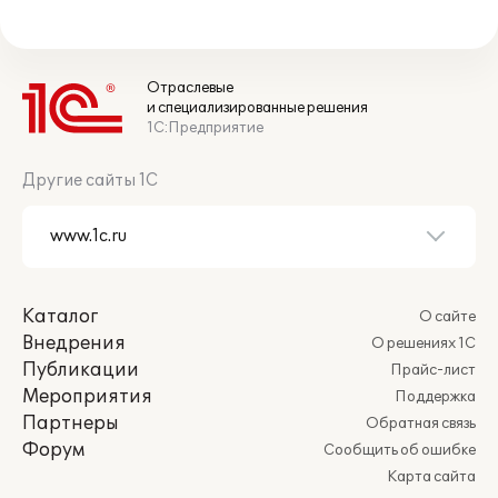
Отраслевые
и специализированные решения
1С:Предприятие
Другие сайты 1С
Каталог
О сайте
Внедрения
О решениях 1С
Публикации
Прайс-лист
Мероприятия
Поддержка
Партнеры
Обратная связь
Форум
Сообщить об ошибке
Карта сайта