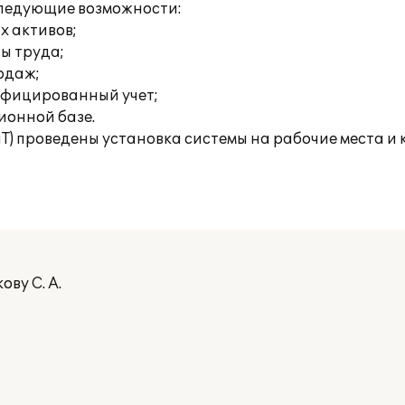
следующие возможности:
х активов;
ты труда;
родаж;
ифицированный учет;
ионной базе.
иТ) проведены установка системы на рабочие места и
ву С. А.