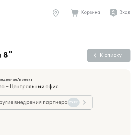
Корзина
Вход
 8"
К списку
недрение/проект
ва – Центральный офис
ругие внедрения партнера
29151