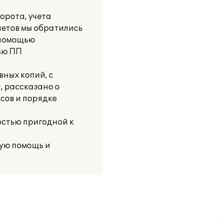
орота, учета
етов мы обратились
с помощью
ью ПП
вных копий, с
, рассказано о
сов и порядке
остью пригодной к
ную помощь и