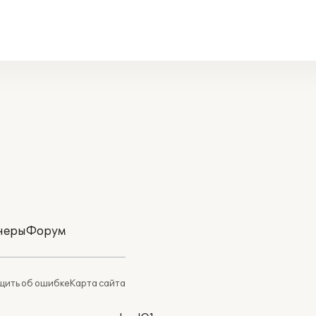
неры
Форум
ить об ошибке
Карта сайта