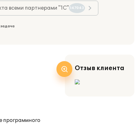
та всеми партнерами "1С"
147043
 задача
Отзыв клиента
зе программного