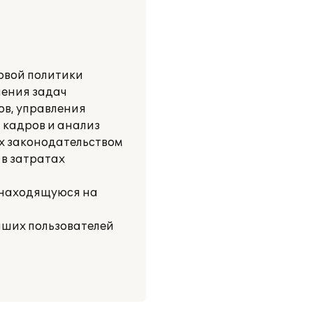
овой политики
шения задач
ов, управления
 кадров и анализ
х законодательством
 в затратах
, находящуюся на
наших пользователей