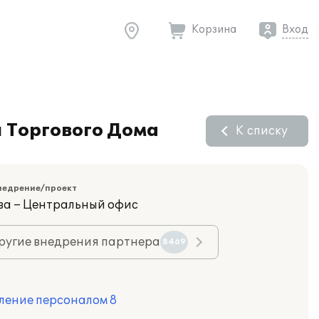
Корзина
Вход
 Торгового Дома
К списку
недрение/проект
ва – Центральный офис
ругие внедрения партнера
8469
ление персоналом 8