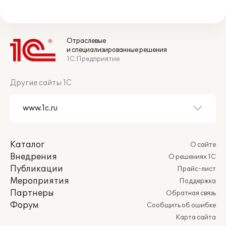
Отраслевые
и специализированные решения
1С:Предприятие
Другие сайты 1С
Каталог
О сайте
Внедрения
О решениях 1С
Публикации
Прайс-лист
Мероприятия
Поддержка
Партнеры
Обратная связь
Форум
Сообщить об ошибке
Карта сайта