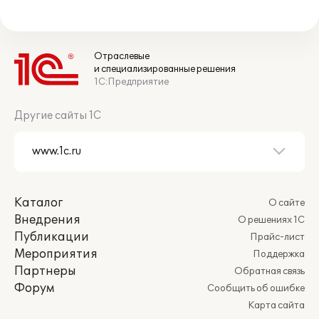
Отраслевые
и специализированные решения
1С:Предприятие
Другие сайты 1С
Каталог
О сайте
Внедрения
О решениях 1С
Публикации
Прайс-лист
Мероприятия
Поддержка
Партнеры
Обратная связь
Форум
Сообщить об ошибке
Карта сайта