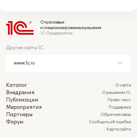
Отраслевые
и специализированные решения
1С:Предприятие
Другие сайты 1С
Каталог
О сайте
Внедрения
О решениях 1С
Публикации
Прайс-лист
Мероприятия
Поддержка
Партнеры
Обратная связь
Форум
Сообщить об ошибке
Карта сайта