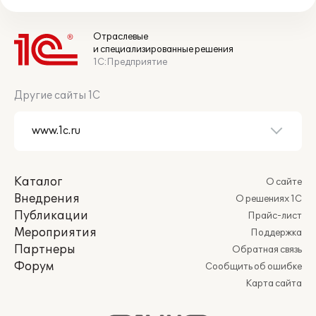
Отраслевые
и специализированные решения
1С:Предприятие
Другие сайты 1С
Каталог
О сайте
Внедрения
О решениях 1С
Публикации
Прайс-лист
Мероприятия
Поддержка
Партнеры
Обратная связь
Форум
Сообщить об ошибке
Карта сайта