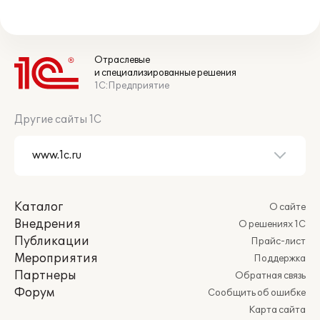
Отраслевые
и специализированные решения
1С:Предприятие
Другие сайты 1С
Каталог
О сайте
Внедрения
О решениях 1С
Публикации
Прайс-лист
Мероприятия
Поддержка
Партнеры
Обратная связь
Форум
Сообщить об ошибке
Карта сайта