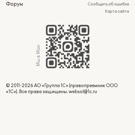
Форум
Сообщить об ошибке
Карта сайта
Мы в Max
© 2011-2026 АО «Группа 1С» (правопреемник ООО
«1С»). Все права защищены.
websol@1c.ru