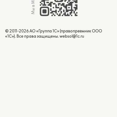
Мы в Max
© 2011-2026 АО «Группа 1С» (правопреемник ООО
«1С»). Все права защищены.
websol@1c.ru