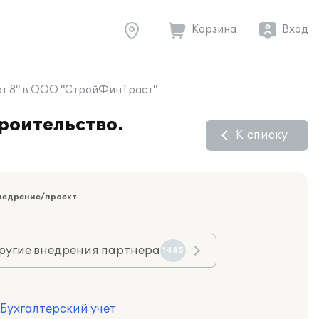
Корзина
Вход
чет 8" в ООО "СтройФинТраст"
роительство.
К списку
недрение/проект
ругие внедрения партнера
1485
 Бухгалтерский учет