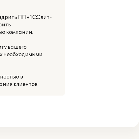
едрить ПП «1С:Элит-
сить
ью компании.
оту вашего
их необходимыми
ностью в
ания клиентов.