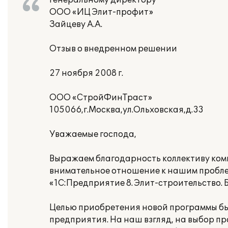
Генеральному директору
ООО «ИЦ Элит-профит»
Зайцеву А.А.
Отзыв о внедренном решении
27 ноября 2008 г.
ООО «СтройФинТраст»
105066,г.Москва,ул.Ольховская,д.33
Уважаемые господа,
Выражаем благодарность коллективу ко
внимательное отношение к нашим пробле
«1С:Предприятие 8. Элит-строительство. 
Целью приобретения новой программы бы
предприятия. На наш взгляд, на выбор п