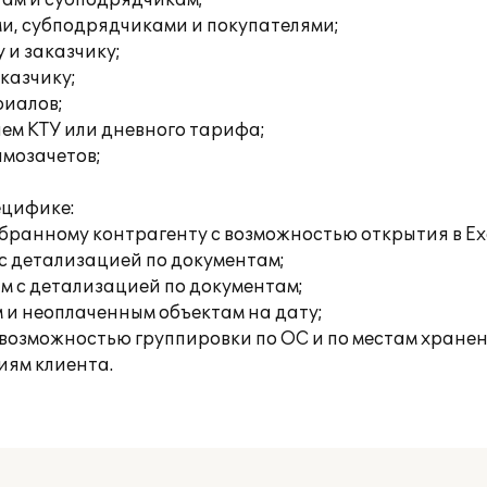
там и субподрядчикам;
ми, субподрядчиками и покупателями;
 и заказчику;
аказчику;
риалов;
ием КТУ или дневного тарифа;
имозачетов;
ецифике:
ыбранному контрагенту с возможностью открытия в Exc
с детализацией по документам;
м с детализацией по документам;
 и неоплаченным объектам на дату;
 возможностью группировки по ОС и по местам хранен
иям клиента.