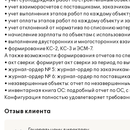
• учет субподрядных работ по строительным объек
• учет взаиморасчетов с поставщиками, заказчика
• учет выполнения этапов работ по каждому объекту
• учет оплаты этапов работ по каждому объекту и з
• учет отклонений от норматива по списанию мате
• начисление зарплаты по объектам с использован
• выполнение двусторонних и многосторонних вза
• формирование КС-2, КС-3 и ЭСМ-7.
А также возможности формирования отчетов по сп
• акт сверки: формирует акт сверки за период по в
• журнал-ордер № 5: журнал-ордер по заказчикам 
• журнал-ордер № 6: журнал-ордер по поставщика
• незавершенные объекты: отчет по незавершенным
• инвентарная книга ОС: подробный отчет по ОС, с
Конфигурация полностью удовлетворяет требован
Отзыв клиента