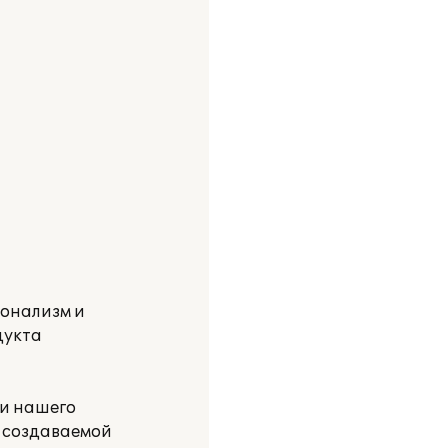
онализм и
дукта
ти нашего
й создаваемой