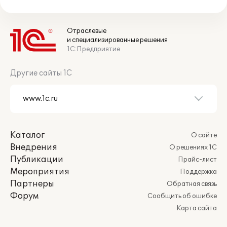
Отраслевые
и специализированные решения
1С:Предприятие
Другие сайты 1С
Каталог
О сайте
Внедрения
О решениях 1С
Публикации
Прайс-лист
Мероприятия
Поддержка
Партнеры
Обратная связь
Форум
Сообщить об ошибке
Карта сайта