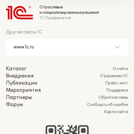
Отраслевые
и специализированные решения
1С:Предприятие
Другие сайты 1С
Каталог
О сайте
Внедрения
О решениях 1С
Публикации
Прайс-лист
Мероприятия
Поддержка
Партнеры
Обратная связь
Форум
Сообщить об ошибке
Карта сайта