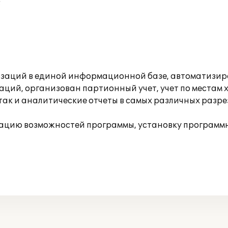
;
изаций в единой информационной базе, автоматизиро
ций, организован партионный учет, учет по местам 
 так и аналитические отчеты в самых различных разр
ацию возможностей программы, установку программн