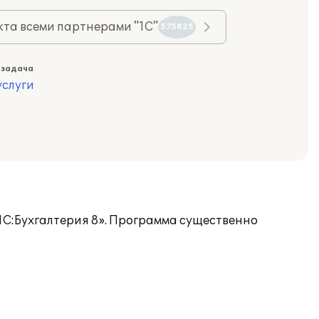
та всеми партнерами "1С"
575825
 задача
слуги
1С:Бухгалтерия 8». Программа существенно