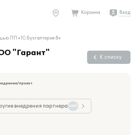
Корзина
Вход
щью ПП «1С:Бухгалтерия 8»
ООО "Гарант"
К списку
недрение/проект
ругие внедрения партнера
6001