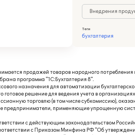
Внедрения продук
Теги
бухгалтерия
нимается продажей товаров народного потребления 
ыбрана программа "1С:Бухгалтерия 8".
сового назначения для автоматизации бухгалтерског
то готовое решение для ведения учета в организаци
сионную торговлю (в том числе субкомиссию), оказани
ьные предприниматели, применяющие упрощенную сис
ответствии с действующим законодательством Росси
 соответствии с Приказом Минфина РФ "Об утверждени