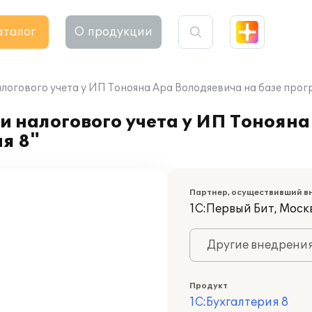
аталог
О продукции
логового учета у ИП Тонояна Ара Володяевича на базе прог
и налогового учета у ИП Тонояна
я 8"
Партнер, осуществивший в
1С:Первый Бит, Моск
Другие внедрени
Продукт
1С:Бухгалтерия 8