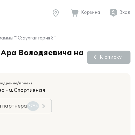
Корзина
Вход
раммы "1С:Бухгалтерия 8"
 Ара Володяевича на
К списку
недрение/проект
ва - м. Спортивная
я партнера
7794