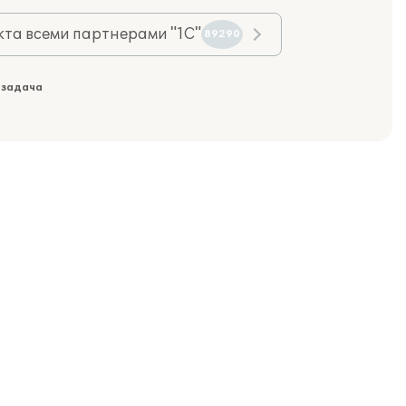
та всеми партнерами "1С"
89290
 задача