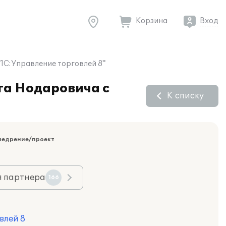
Корзина
Вход
1С:Управление торговлей 8"
га Нодаровича с
К списку
недрение/проект
я партнера
166
влей 8