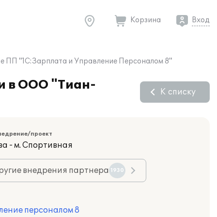
Корзина
Вход
е ПП "1С:Зарплата и Управление Персоналом 8"
и в ООО "Тиан-
К списку
недрение/проект
ва - м. Спортивная
ругие внедрения партнера
1930
ление персоналом 8