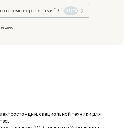
та всеми партнерами "1С"
147072
 задача
лектростанций, специальной техники для
тва.