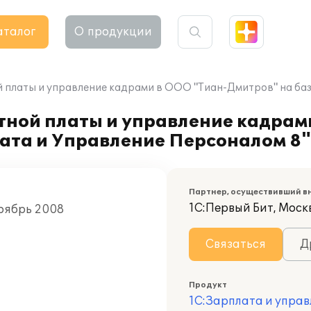
аталог
О продукции
 платы и управление кадрами в ООО "Тиан-Дмитров" на баз
тной платы и управление кадрам
лата и Управление Персоналом 8"
Партнер, осуществивший в
1С:Первый Бит, Моск
Ноябрь 2008
Связаться
Д
Продукт
1С:Зарплата и управ