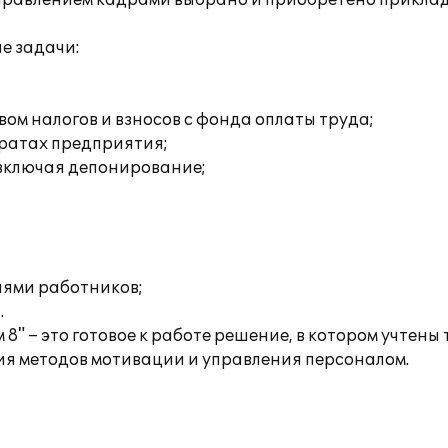
правлением кадрами выбрано и приобретено приклад
е задачи:
ом налогов и взносов с фонда оплаты труда;
тратах предприятия;
 включая депонирование;
иями работников;
.
" – это готовое к работе решение, в котором учтен
я методов мотивации и управления персоналом.