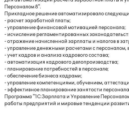
Для автоматизации расчета заработной платы и у
Персоналом 8".
Прикладное решение автоматизировало следующи
- расчет заработной платы;
- управление финансовой мотивацией персонала;
- исчисление регламентированных законодательств
- отражение начисленной зарплаты и налогов в за
- управление денежными расчетами с персоналом,
- учет кадров и анализа кадрового состава;
- автоматизация кадрового делопроизводства;
- планирование потребностей в персонале;
- обеспечение бизнеса кадрами;
- управление компетенциями, обучением, аттестац
- эффективное планирование занятости персонала
Программа "1С:Зарплата и Управление Персоналом 8
работы предприятий и мировые тенденции развити