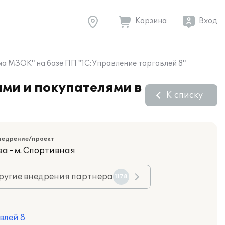
Корзина
Вход
а МЗОК" на базе ПП "1С:Управление торговлей 8"
ми и покупателями в
К списку
недрение/проект
ва - м. Спортивная
ругие внедрения партнера
1178
влей 8