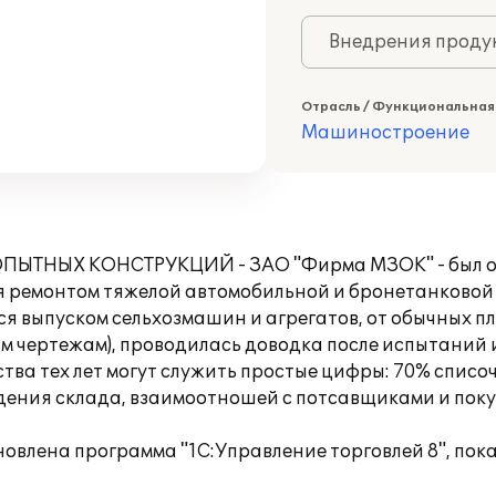
Внедрения продук
Отрасль / Функциональная
Машиностроение
Х КОНСТРУКЦИЙ - ЗАО "Фирма МЗОК" - был образо
 ремонтом тяжелой автомобильной и бронетанковой 
я выпуском сельхозмашин и агрегатов, от обычных пл
м чертежам), проводилась доводка после испытаний и
тва тех лет могут служить простые цифры: 70% спис
едения склада, взаимоотношей с потсавщиками и по
новлена программа "1С:Управление торговлей 8", пок