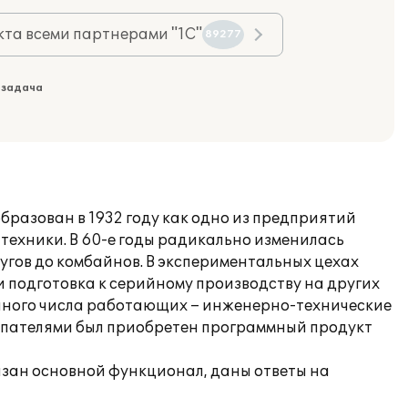
та всеми партнерами "1С"
89277
 задача
ван в 1932 году как одно из предприятий
техники. В 60-е годы радикально изменилась
угов до комбайнов. В экспериментальных цехах
 подготовка к серийному производству на других
очного числа работающих – инженерно-технические
купателями был приобретен программный продукт
азан основной функционал, даны ответы на