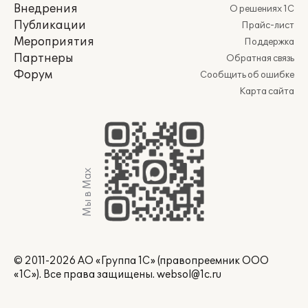
Внедрения
О решениях 1С
Публикации
Прайс-лист
Мероприятия
Поддержка
Партнеры
Обратная связь
Форум
Сообщить об ошибке
Карта сайта
Мы в Max
© 2011-2026 АО «Группа 1С» (правопреемник ООО
«1С»). Все права защищены.
websol@1c.ru