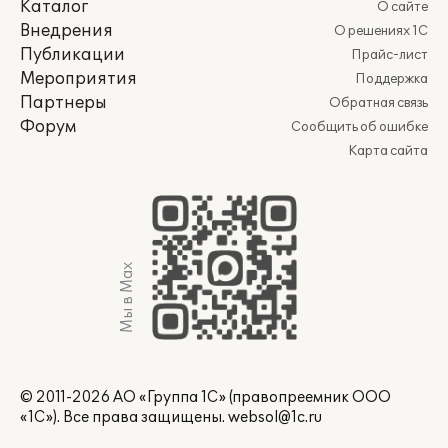
Каталог
О сайте
Внедрения
О решениях 1С
Публикации
Прайс-лист
Мероприятия
Поддержка
Партнеры
Обратная связь
Форум
Сообщить об ошибке
Карта сайта
Мы в Max
© 2011-2026 АО «Группа 1С» (правопреемник ООО
«1С»). Все права защищены.
websol@1c.ru