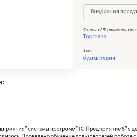
Внедрения продук
Отрасль / Функциональная
Торговля
Теги
бухгалтерия
и:
дприятия" системы программ "1С:Предприятие 8" с ц
дилось. Проведено обучение пользователей работе с