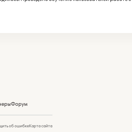
неры
Форум
ить об ошибке
Карта сайта