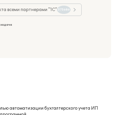
та всеми партнерами "1С"
575686
 задача
елью автоматизации бухгалтерского учета ИП
 программой.