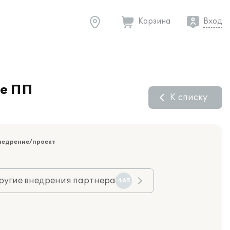
Корзина
Вход
зе ПП
К списку
недрение/проект
ругие внедрения партнера
465