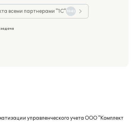
та всеми партнерами "1С"
1041
 задача
матизации управленческого учета ООО "Комплект