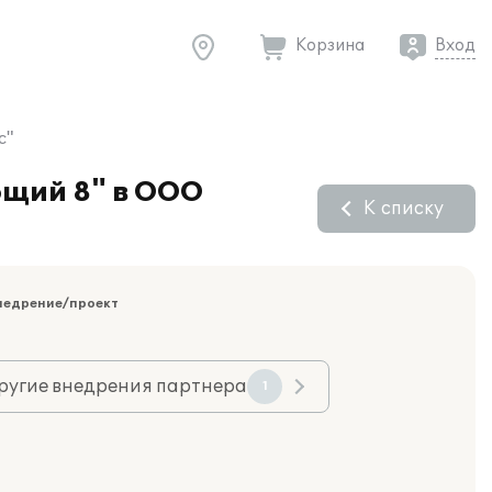
Корзина
Вход
с"
ющий 8" в ООО
К списку
недрение/проект
ругие внедрения партнера
1