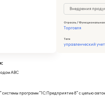
Внедрения продук
Отрасль / Функциональная
Торговля
Теги
управленческий учет
и:
тодом ABC
 системы программ "1С:Предприятие 8" с целью авто