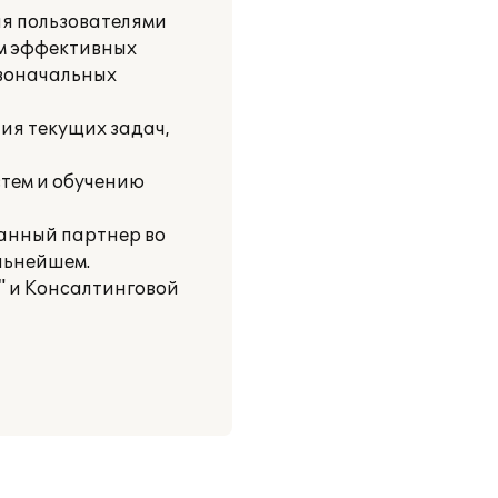
ия пользователями
ем эффективных
рвоначальных
ия текущих задач,
стем и обучению
анный партнер во
льнейшем.
" и Консалтинговой