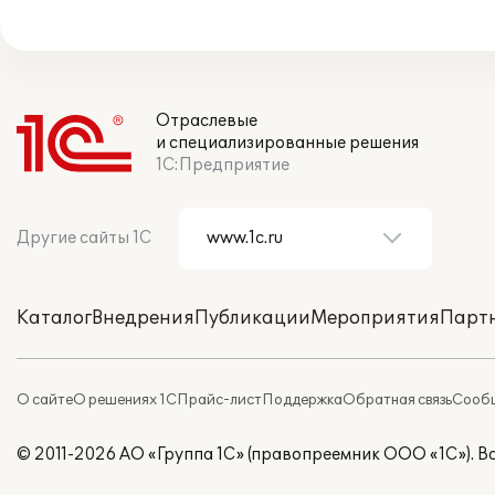
Отраслевые
и специализированные решения
1С:Предприятие
Другие сайты 1С
Каталог
Внедрения
Публикации
Мероприятия
Парт
О сайте
О решениях 1С
Прайс-лист
Поддержка
Обратная связь
Сообщ
© 2011-2026 АО «Группа 1С» (правопреемник ООО «1С»). 