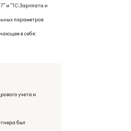
" и "1С:Зарплата и
альных параметров
чающее в себя:
дрового учета и
ртнера был