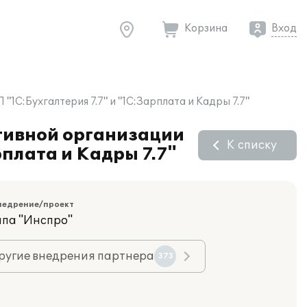
Корзина
Вход
1С:Бухгалтерия 7.7" и "1С:Зарплата и Кадры 7.7"
ртивной организации
К списку
плата и Кадры 7.7"
недрение/проект
ппа "Инспро"
ругие внедрения партнера
373