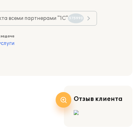
та всеми партнерами "1С"
575993
 задача
слуги
Отзыв клиента