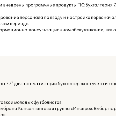
 внедрены программные продукты "1С:Бухгалтерия 7.7
ирование персонала по вводу и настройке первонач
очем периоде.
формационно-консультационном обслуживании, вклю
дры 7.7" для автоматизации бухгалтерского учета и ка
овкой молодых футболистов.
выбрана Консалтинговая группа «Инспро». Выбор па
ов.