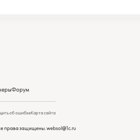
неры
Форум
ить об ошибке
Карта сайта
Все права защищены.
websol@1c.ru