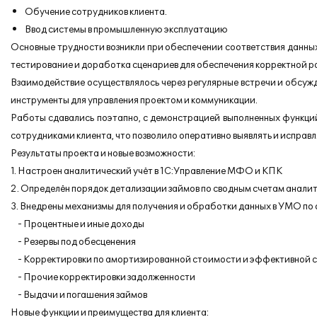
Обучение сотрудников клиента.
Ввод системы в промышленную эксплуатацию
Основные трудности возникли при обеспечении соответствия данны
тестирование и доработка сценариев для обеспечения корректной р
Взаимодействие осуществлялось через регулярные встречи и обсуж
инструменты для управления проектом и коммуникации.
Работы сдавались поэтапно, с демонстрацией выполненных функци
сотрудниками клиента, что позволило оперативно выявлять и исправ
Результаты проекта и новые возможности:
1. Настроен аналитический учёт в 1С:Управление МФО и КПК
2. Определён порядок детализации займов по сводным счетам аналит
3. Внедрены механизмы для получения и обработки данных в УМО по 
- Процентные и иные доходы
- Резервы под обесценения
- Корректировки по амортизированной стоимости и эффективной с
- Прочие корректировки задолженности
- Выдачи и погашения займов
Новые функции и преимущества для клиента: