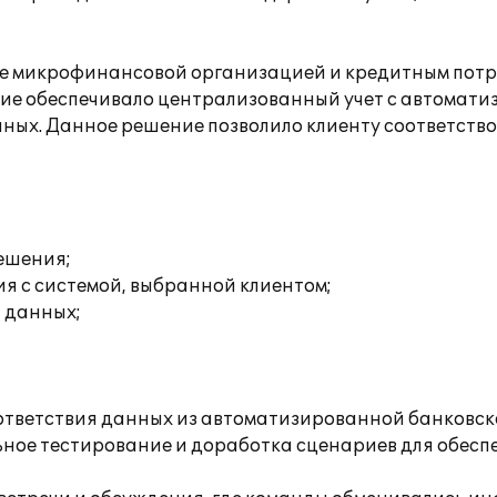
ие микрофинансовой организацией и кредитным потр
ие обеспечивало централизованный учет с автоматиза
ных. Данное решение позволило клиенту соответств
решения;
я с системой, выбранной клиентом;
 данных;
ответствия данных из автоматизированной банковско
ное тестирование и доработка сценариев для обесп