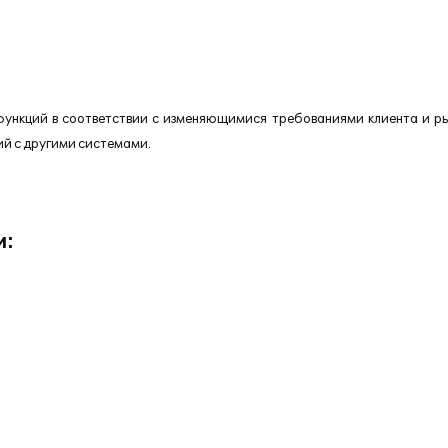
ункций в соответствии с изменяющимися требованиями клиента и ры
й с другими системами.
и: