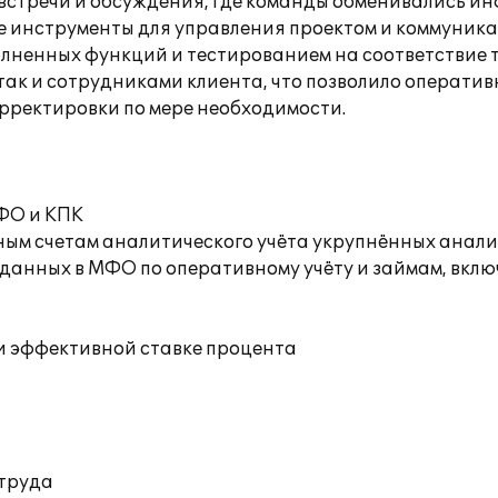
встречи и обсуждения, где команды обменивались ин
е инструменты для управления проектом и коммуника
олненных функций и тестированием на соответствие 
к и сотрудниками клиента, что позволило оперативно
рректировки по мере необходимости.
МФО и КПК
ным счетам аналитического учёта укрупнённых анали
 данных в МФО по оперативному учёту и займам, вклю
и эффективной ставке процента
 труда