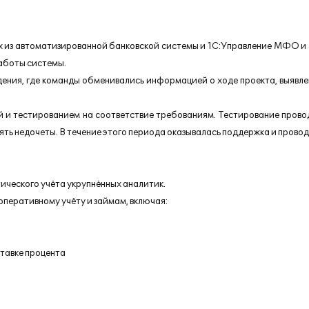
х из автоматизированной банковской системы и 1С:Управление МФО и 
аботы системы.
дения, где команды обменивались информацией о ходе проекта, выявл
й и тестированием на соответствие требованиям. Тестирование прово
лять недочеты. В течение этого периода оказывалась поддержка и пров
ического учёта укрупнённых аналитик.
оперативному учёту и займам, включая:
тавке процента