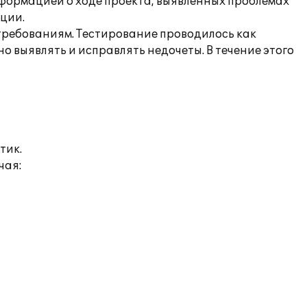
формацией о ходе проекта, выявленных проблемах
ции.
требованиям. Тестирование проводилось как
 выявлять и исправлять недочеты. В течение этого
тик.
чая: