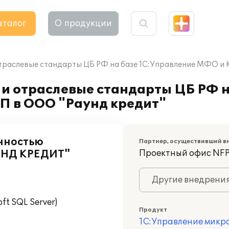
аталог
О продукции
отраслевые стандарты ЦБ РФ на базе 1С:Управление МФО и
 и отраслевые стандарты ЦБ РФ н
П в ООО "Раунд кредит"
нностью
Партнер, осуществивший в
НД КРЕДИТ"
Проектный офис NFP
Другие внедрени
t SQL Server)
Продукт
1С:Управление микр