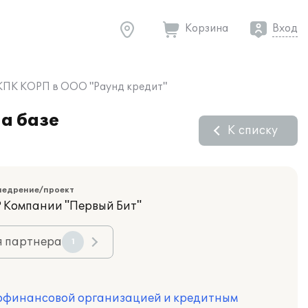
Корзина
Вход
 КПК КОРП в ООО "Раунд кредит"
а базе
К списку
недрение/проект
 Компании "Первый Бит"
я партнера
1
офинансовой организацией и кредитным