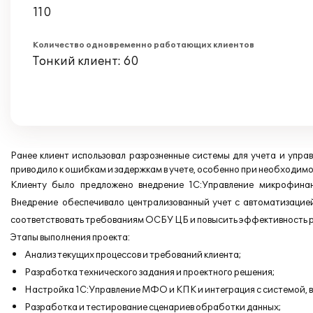
110
Количество одновременно работающих клиентов
Тонкий клиент: 60
Ранее клиент использовал разрозненные системы для учета и управ
приводило к ошибкам и задержкам в учете, особенно при необходи
Клиенту было предложено внедрение 1С:Управление микрофина
Внедрение
обеспечивало централизованный учет с автоматизацией
соответствовать требованиям ОСБУ ЦБ и повысить эффективность 
Этапы выполнения проекта:
Анализ текущих процессов и требований клиента;
Разработка технического задания и проектного решения;
Настройка 1С:Управление МФО и КПК и интеграция с системой, 
Разработка и тестирование сценариев обработки данных;