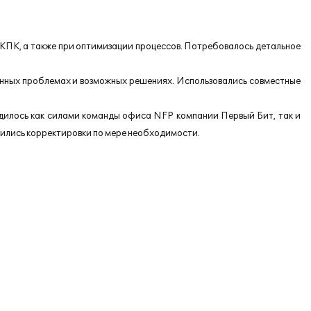
КПК, а также при оптимизации процессов. Потребовалось детальное
енных проблемах и возможных решениях. Использовались совместные
дилось как силами команды офиса NFP компании Первый Бит, так и
одились корректировки по мере необходимости.