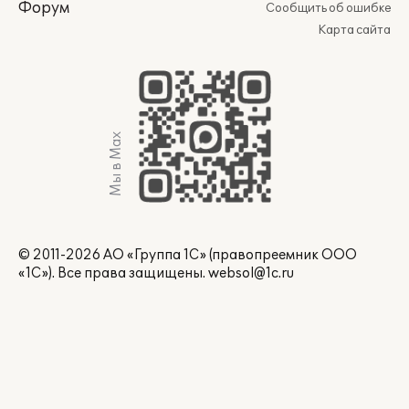
Форум
Сообщить об ошибке
Карта сайта
Мы в Max
© 2011-2026 АО «Группа 1С» (правопреемник ООО
«1С»). Все права защищены.
websol@1c.ru