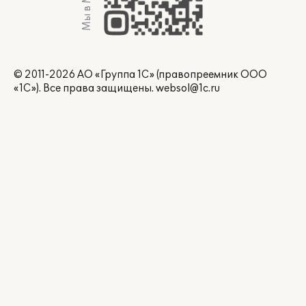
Мы в Max
© 2011-2026 АО «Группа 1С» (правопреемник ООО
«1С»). Все права защищены.
websol@1c.ru