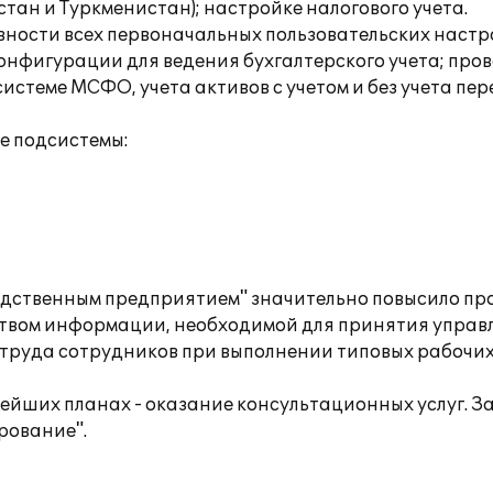
стан и Туркменистан); настройке налогового учета.
ности всех первоначальных пользовательских настрое
онфигурации для ведения бухгалтерского учета; про
стеме МСФО, учета активов с учетом и без учета пер
е подсистемы:
одственным предприятием" значительно повысило про
твом информации, необходимой для принятия управ
 труда сотрудников при выполнении типовых рабочих
нейших планах - оказание консультационных услуг. 
рование".