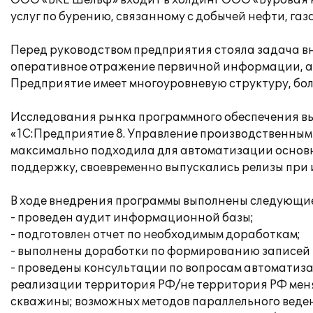
ООО «БКЕ Шельф» входит в холдинг ООО «Буровая 
услуг по бурению, связанному с добычей нефти, газ
Перед руководством предприятия стояла задача в
оперативное отражение первичной информации, а
Предприятие имеет многоуровневую структуру, бол
Исследования рынка программного обеспечения в
«1С:Предприятие 8. Управление производственным п
максимально подходила для автоматизации основ
поддержку, своевременно выпускались релизы при 
В ходе внедрения программы выполнены следующи
- проведен аудит информационной базы;
- подготовлен отчет по необходимым доработкам;
- выполнены доработки по формированию записей 
- проведены консультации по вопросам автоматиза
реализации территория РФ/не территория РФ меняе
скважины; возможных методов параллельного веден