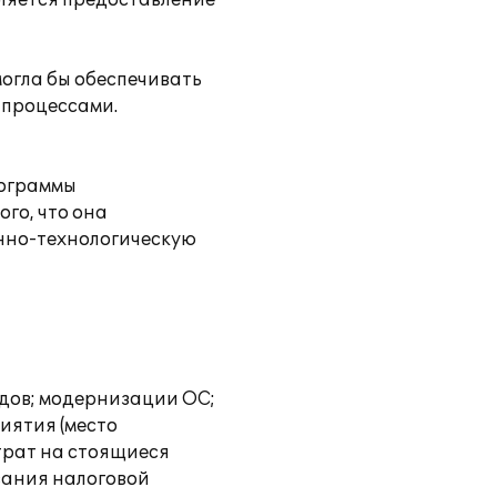
ляется предоставление
огла бы обеспечивать
 процессами.
рограммы
го, что она
нно-технологическую
дов; модернизации ОС;
иятия (место
трат на стоящиеся
вания налоговой