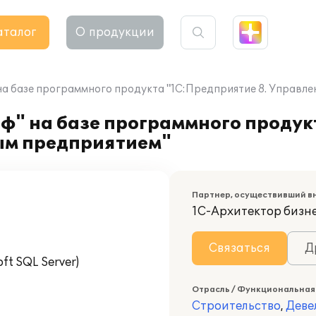
аталог
О продукции
а базе программного продукта "1С:Предприятие 8. Управл
" на базе программного продук
ым предприятием"
Партнер, осуществивший в
1С-Архитектор бизн
Связаться
Д
t SQL Server)
Отрасль / Функциональная
Строительство
,
Деве