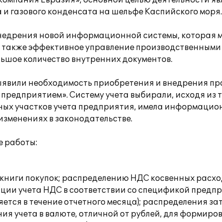
компания Евразия», основной целью деятельности яв
а и газового конденсата на шельфе Каспийского моря.
недрения новой информационной системы, которая м
 также эффективное управление производственными
ьшое количество внутренних документов.
ыявили необходимость приобретения и внедрения п
редприятием». Систему учета выбирали, исходя из то
ных участков учета предприятия, имела информацио
изменениях в законодательстве.
е работы:
книги покупок; распределению НДС косвенных расхо
ции учета НДС в соответствии со спецификой предпр
тся в течение отчетного месяца); распределения за
ия учета в валюте, отличной от рублей, для формиро