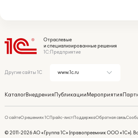
Отраслевые
и специализированные решения
1С:Предприятие
Другие сайты 1С
Каталог
Внедрения
Публикации
Мероприятия
Парт
О сайте
О решениях 1С
Прайс-лист
Поддержка
Обратная связь
Сообщ
© 2011-2026 АО «Группа 1С» (правопреемник ООО «1С»). 