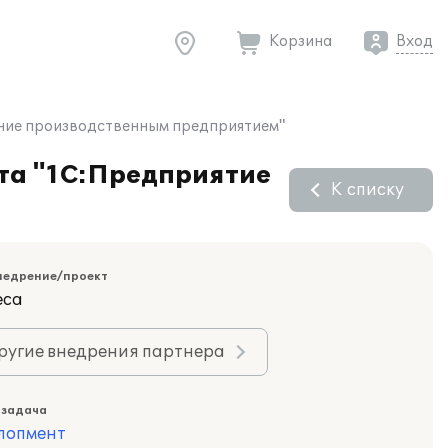
Корзина
Вход
ение производственным предприятием"
та "1С:Предприятие
К списку
недрение/проект
еса
ругие внедрения партнера
 задача
лопмент