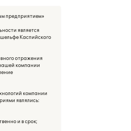
ным предприятием»
ьности является
а шельфе Каспийского
тивного отражения
 нашей компании
ление
ехнологий компании
риями являлись:
венно и в срок;