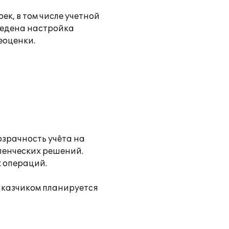
к, в том числе учетной
ведена настройка
еоценки.
зрачность учёта на
ленческих решений.
 операций.
Заказчиком планируется