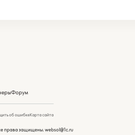
неры
Форум
ить об ошибке
Карта сайта
Все права защищены.
websol@1c.ru