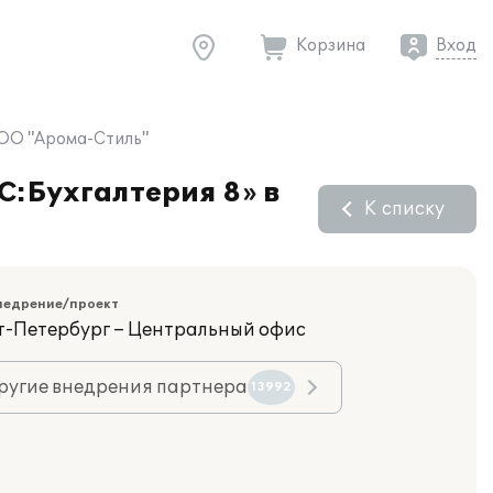
Корзина
Вход
ООО "Арома-Стиль"
C:Бухгалтерия 8» в
К списку
недрение/проект
кт-Петербург – Центральный офис
ругие внедрения партнера
13992