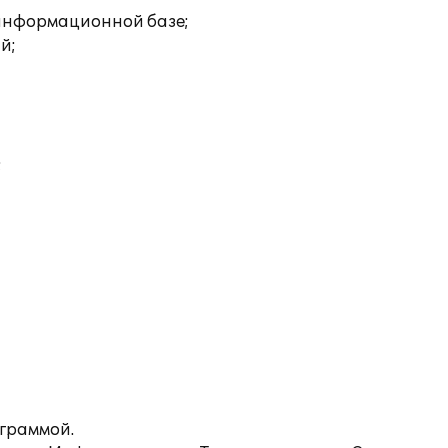
 информационной базе;
й;
;
ограммой.