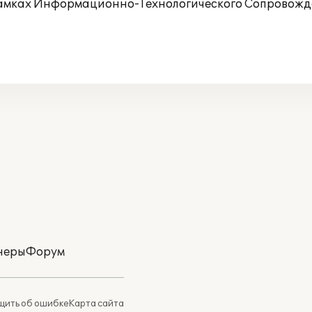
рамках Информационно-Технологического Сопровожде
неры
Форум
ить об ошибке
Карта сайта