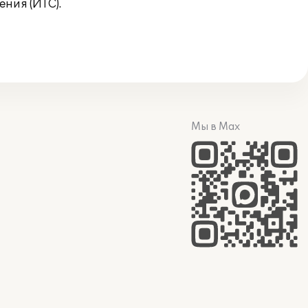
ния (ИТС).
Мы в Max