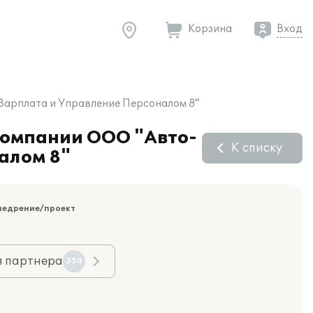
Корзина
Вход
:Зарплата и Управление Персоналом 8"
 компании ООО "Авто-
К списку
алом 8"
недрение/проект
я партнера
350