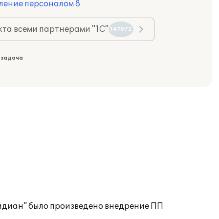
ление персоналом 8
та всеми партнерами "1С"
147072
 задача
идиан" было произведено внедрение ПП