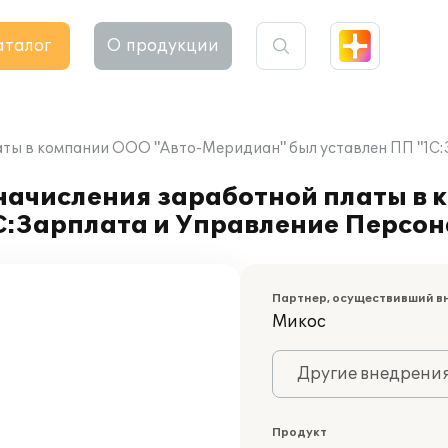
аталог
О продукции
латы в компании ООО "Авто-Меридиан" был уставлен ПП "1С
 начисления заработной платы в
С:Зарплата и Управление Персон
Партнер, осуществивший в
Микос
Другие внедрени
Продукт