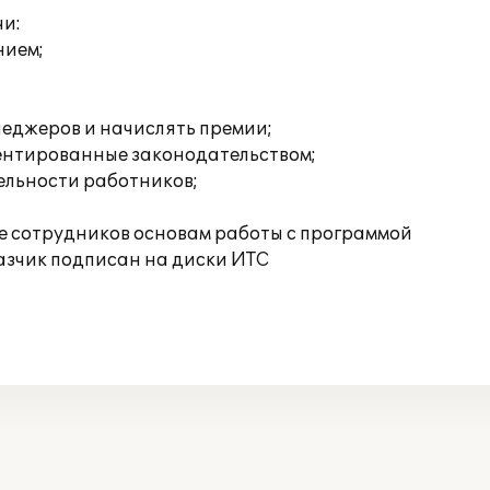
чи:
нием;
неджеров и начислять премии;
ментированные законодательством;
ельности работников;
е сотрудников основам работы с программой
азчик подписан на диски ИТС