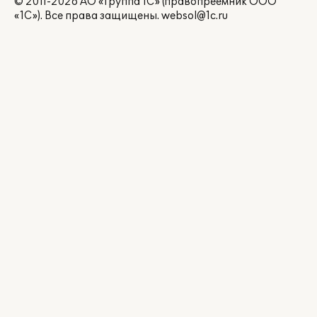
© 2011-2026 АО «Группа 1С» (правопреемник ООО
«1С»). Все права защищены.
websol@1c.ru