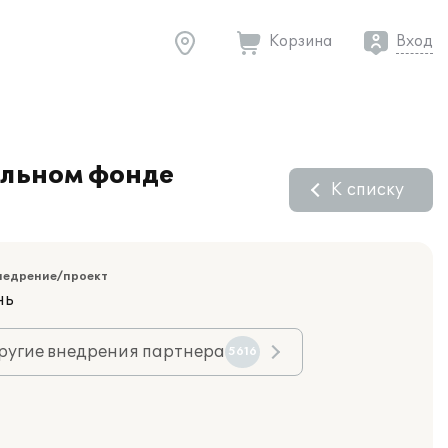
Корзина
Вход
ельном фонде
К списку
недрение/проект
нь
ругие внедрения партнера
5616