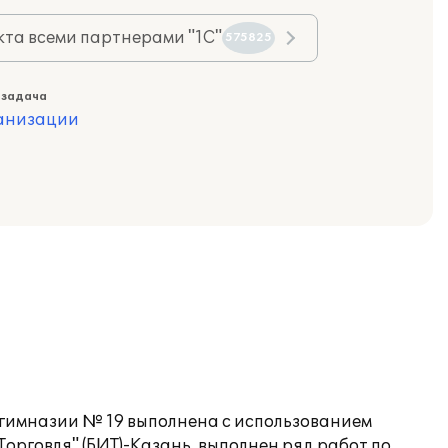
та всеми партнерами "1С"
575825
 задача
ганизации
 гимназии № 19 выполнена с использованием
орговля" (БИТ)-Казань, выполнен ряд работ по