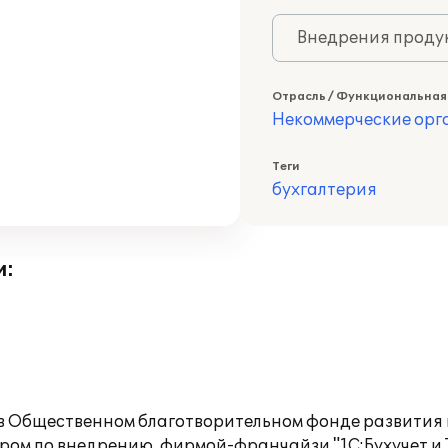
Внедрения продук
Отрасль / Функциональная
Некоммерческие ор
Теги
бухгалтерия
и:
а в Общественном благотворительном фонде развития
ром по внедрению, фирмой-франчайзи "1С:Бухучет и Т