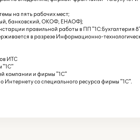
емы на пять рабочих мест;
ый, банковский, ОКОФ, ЕНАОФ);
нстарции правильной работы в ПП "1С:Бухгалтерия 8"
рживается в разрезе Информационно-технологическо
ков ИТС
 "1С"
й компании и фирмы "1С"
о Интернету со специального ресурса фирмы "1С".