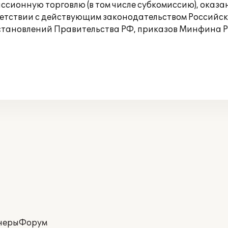
сионную торговлю (в том числе субкомиссию), оказани
оответствии с действующим законодательством Росси
становлений Правительства РФ, приказов Минфина РФ
неры
Форум