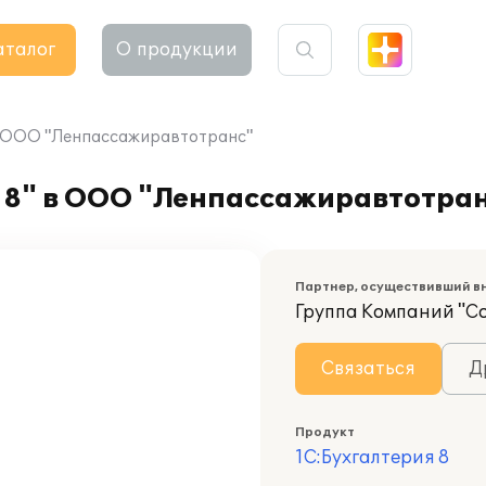
аталог
О продукции
 в ООО "Ленпассажиравтотранс"
 8" в ООО "Ленпассажиравтотра
Партнер, осуществивший в
Группа Компаний "С
Связаться
Д
Продукт
1С:Бухгалтерия 8