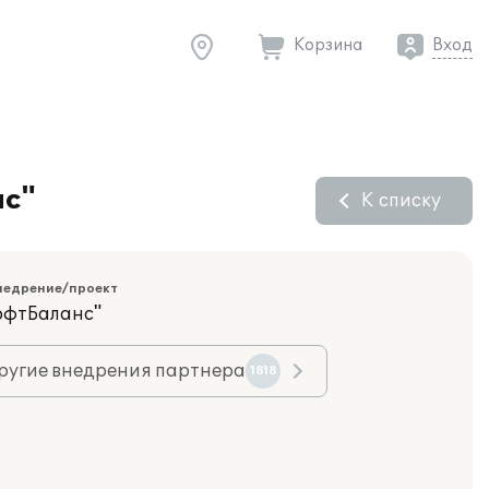
Корзина
Вход
нс"
К списку
недрение/проект
офтБаланс"
ругие внедрения партнера
1818