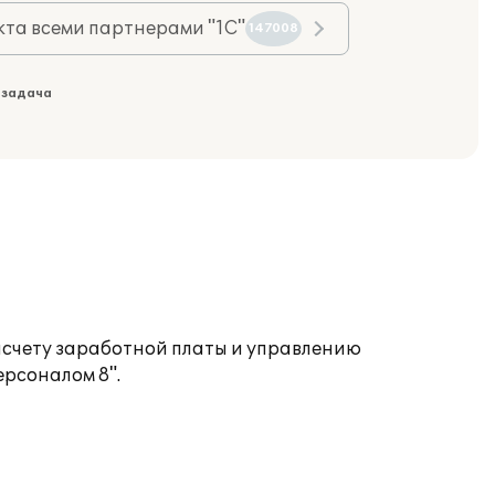
та всеми партнерами "1С"
147008
 задача
асчету заработной платы и управлению
ерсоналом 8".