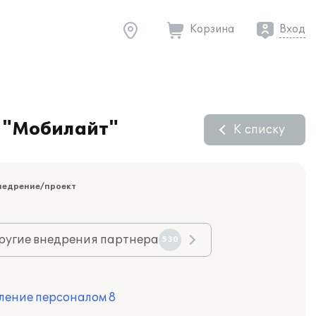
Корзина
Вход
О "Мобилайт"
К списку
недрение/проект
ругие внедрения партнера
530
ление персоналом 8