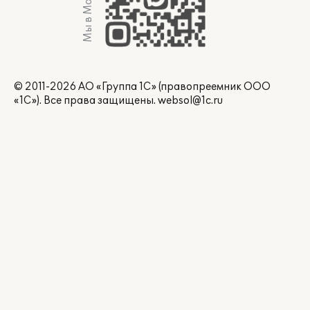
Мы в Max
© 2011-2026 АО «Группа 1С» (правопреемник ООО
«1С»). Все права защищены.
websol@1c.ru