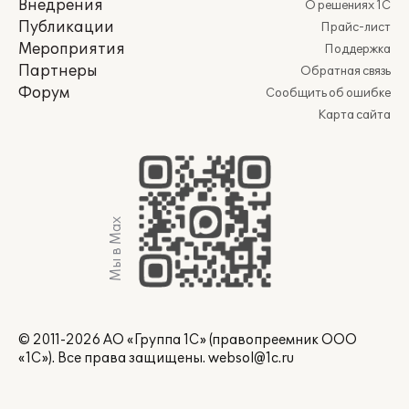
Внедрения
О решениях 1С
Публикации
Прайс-лист
Мероприятия
Поддержка
Партнеры
Обратная связь
Форум
Сообщить об ошибке
Карта сайта
Мы в Max
© 2011-2026 АО «Группа 1С» (правопреемник ООО
«1С»). Все права защищены.
websol@1c.ru