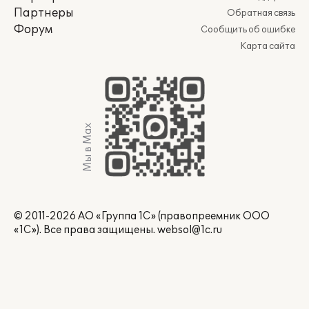
Партнеры
Обратная связь
Форум
Сообщить об ошибке
Карта сайта
Мы в Max
© 2011-2026 АО «Группа 1С» (правопреемник ООО
«1С»). Все права защищены.
websol@1c.ru