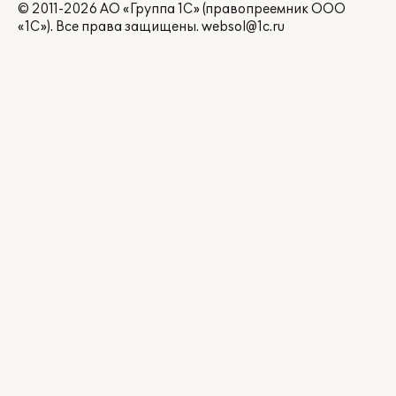
© 2011-2026 АО «Группа 1С» (правопреемник ООО
«1С»). Все права защищены.
websol@1c.ru