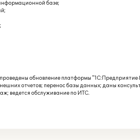
 информационной базе;
ий;
;
е проведены обновление платформы "1С:Предприятие 8
внешних отчетов; перенос базы данных; даны консульт
ж; ведется обслуживание по ИТС.