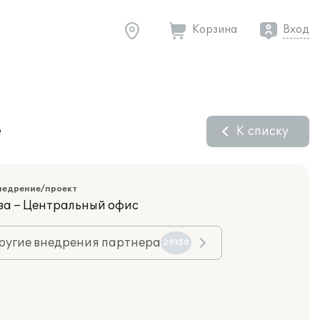
Корзина
Вход
е
К списку
недрение/проект
ва – Центральный офис
ругие внедрения партнера
29150