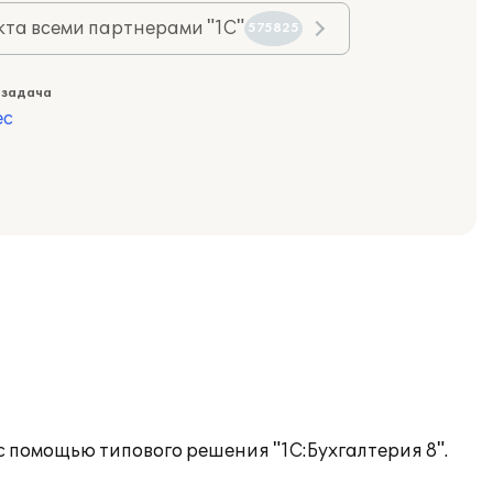
та всеми партнерами "1С"
575825
 задача
ес
 помощью типового решения "1С:Бухгалтерия 8".