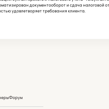
томатизирован документооборот и сдача налоговой 
остью удовлетворяет требования клиента.
неры
Форум