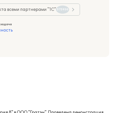
та всеми партнерами "1С"
575930
 задача
ность
ерия 8" в ООО "Гратэн". Проведена демонстрация