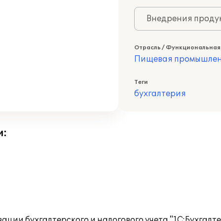
Внедрения продук
Отрасль / Функциональная
Пищевая промышлен
Теги
бухгалтерия
и:
ции бухгалтерского и налогового учета "1С:Бухгалт