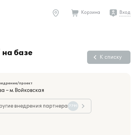
Корзина
Вход
 на базе
К списку
недрение/проект
а – м. Войковская
ругие внедрения партнера
7791