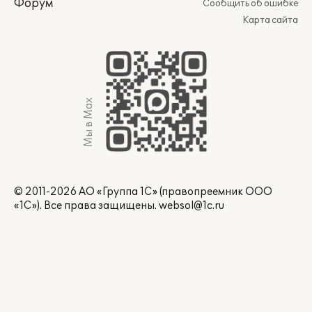
Форум
Сообщить об ошибке
Карта сайта
Мы в Max
© 2011-2026 АО «Группа 1С» (правопреемник ООО
«1С»). Все права защищены.
websol@1c.ru