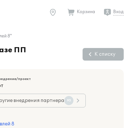
Корзина
Вход
лей 8"
базе ПП
К списку
недрение/проект
фт
ругие внедрения партнера
95
влей 8