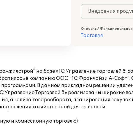
Внедрения продук
Отрасль / Функциональная
Торговля
омжилстрой" на базе «1С:Управление торговлей 8. Б
братилось в компанию ООО "1С:Франчайзи А-Софт". 
с программами. В данном прикладном решении уделен
1С:Управление Торговлей 8» реализованы широкие во
ния, анализа товарооборота, планирования закупок 
аправления хозяйственной деятельности:
ную и комиссионную торговлю);