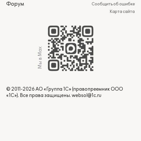
Форум
Сообщить об ошибке
Карта сайта
Мы в Max
© 2011-2026 АО «Группа 1С» (правопреемник ООО
«1С»). Все права защищены.
websol@1c.ru