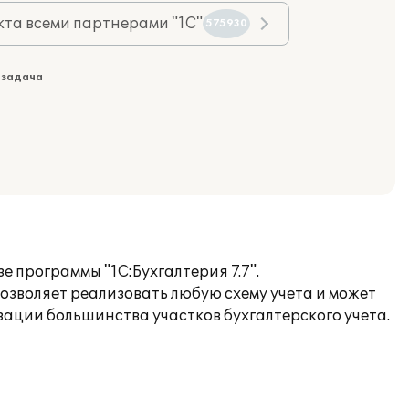
та всеми партнерами "1С"
575930
 задача
 программы "1С:Бухгалтерия 7.7".
позволяет реализовать любую схему учета и может
зации большинства участков бухгалтерского учета.