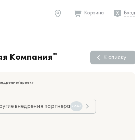
Корзина
Вход
вая Компания"
К списку
недрение/проект
ругие внедрения партнера
7243