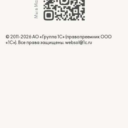
Мы в Max
© 2011-2026 АО «Группа 1С» (правопреемник ООО
«1С»). Все права защищены.
websol@1c.ru