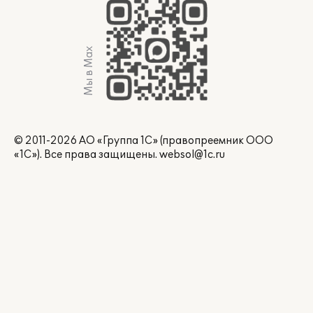
Мы в Max
© 2011-2026 АО «Группа 1С» (правопреемник ООО
«1С»). Все права защищены.
websol@1c.ru