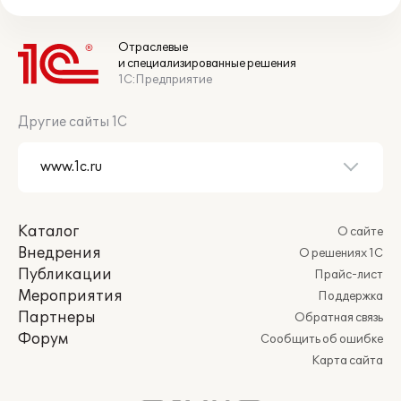
Отраслевые
и специализированные решения
1С:Предприятие
Другие сайты 1С
Каталог
О сайте
Внедрения
О решениях 1С
Публикации
Прайс-лист
Мероприятия
Поддержка
Партнеры
Обратная связь
Форум
Сообщить об ошибке
Карта сайта